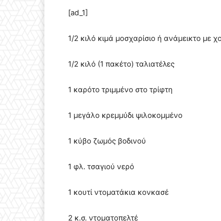
[ad_1]
1/2 κιλό κιμά μοσχαρίσιο ή ανάμεικτο με χ
1/2 κιλό (1 πακέτο) ταλιατέλες
1 καρότο τριμμένο στο τρίφτη
1 μεγάλο κρεμμύδι ψιλοκομμένο
1 κύβο ζωμός βοδινού
1 φλ. τσαγιού νερό
1 κουτί ντοματάκια κονκασέ
2 κ.σ. ντοματοπελτέ