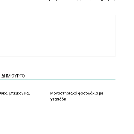
Ν ΔΗΜΙΟΥΡΓΟ
ύκα, μπέικον και
Μοναστηριακά φασολάκια με
χταπόδι!