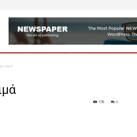
με κιμά
ιμά
170
0