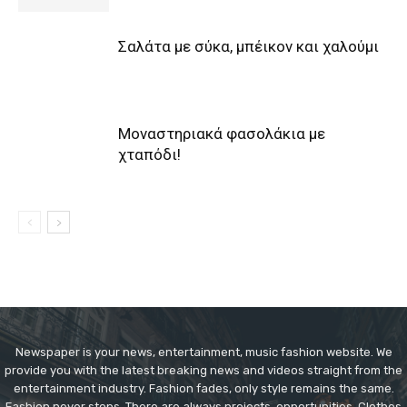
Σαλάτα με σύκα, μπέικον και χαλούμι
Μοναστηριακά φασολάκια με
χταπόδι!
Newspaper is your news, entertainment, music fashion website. We
provide you with the latest breaking news and videos straight from the
entertainment industry. Fashion fades, only style remains the same.
Fashion never stops. There are always projects, opportunities. Clothes