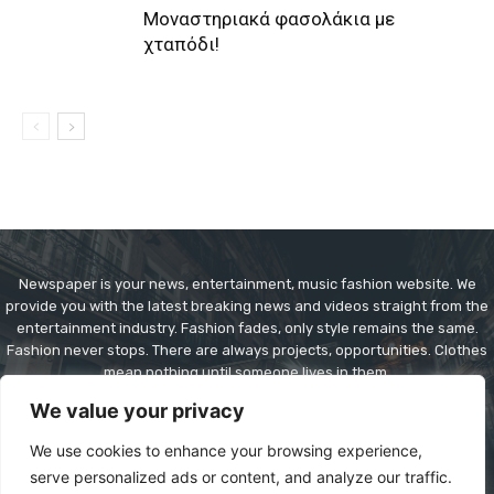
Μοναστηριακά φασολάκια με
χταπόδι!
Newspaper is your news, entertainment, music fashion website. We
provide you with the latest breaking news and videos straight from the
entertainment industry. Fashion fades, only style remains the same.
Fashion never stops. There are always projects, opportunities. Clothes
mean nothing until someone lives in them.
We value your privacy
Contact us:
contact@yoursite.com
We use cookies to enhance your browsing experience,
serve personalized ads or content, and analyze our traffic.