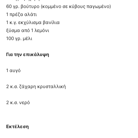
60 γρ. βούτυρο (κομμένο σε κύβους παγωμένο)
1 πρέζα αλάτι
1 κ.γ. εκχύλισμα βανίλια
ξύσμα από 1 λεμόνι
100 γρ. μέλι
Για την επικάλυψη
1 αυγό
2 κ.σ. ζάχαρη κρυσταλλική
2 κ.σ. νερό
Εκτέλεση