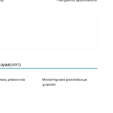
ά)
Πασχαλινή αβγοσαλάτα!
Ν ΔΗΜΙΟΥΡΓΟ
ύκα, μπέικον και
Μοναστηριακά φασολάκια με
χταπόδι!