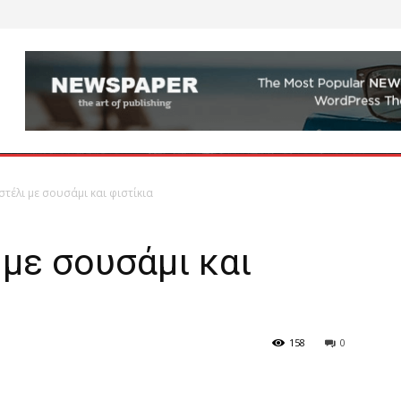
στέλι με σουσάμι και φιστίκια
 με σουσάμι και
158
0