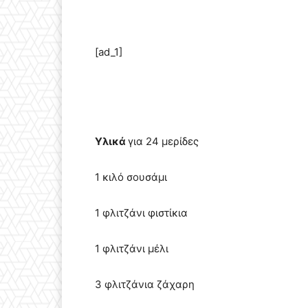
[ad_1]
Υλικά
για 24 μερίδες
1 κιλό σουσάμι
1 φλιτζάνι φιστίκια
1 φλιτζάνι μέλι
3 φλιτζάνια ζάχαρη