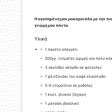
Η αγαπημένη μου μακαρονάδα με την πιο 
γνώμη μου πάντα.
Υλικά
1 πακέτο σπαγγέτι
500γρ. ντομάτες ώριμες και πολύ κό
3 σκελίδες σκόρδο σε φετούλες
1 φλιτζανάκι του καφέ ελαιόλαδο
5-6 ντοματίνια σε ροδέλες
1 κουτ. γλυκού ζάχαρη
1 ματσάκι βασιλικό