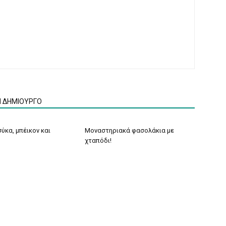
Ν ΔΗΜΙΟΥΡΓΟ
ύκα, μπέικον και
Μοναστηριακά φασολάκια με
χταπόδι!