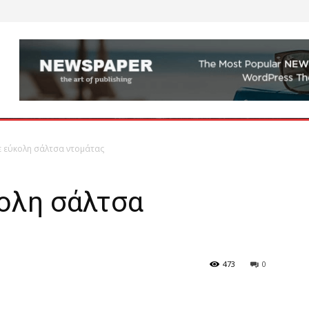
ε εύκολη σάλτσα ντομάτας
κολη σάλτσα
473
0