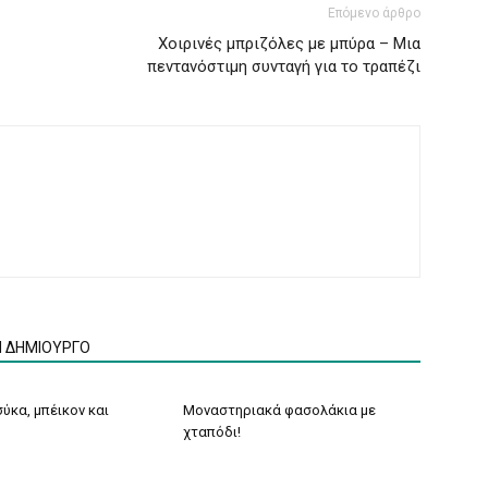
Επόμενο άρθρο
Χοιρινές μπριζόλες με μπύρα – Μια
πεντανόστιμη συνταγή για το τραπέζι
Ν ΔΗΜΙΟΥΡΓΟ
ύκα, μπέικον και
Μοναστηριακά φασολάκια με
χταπόδι!