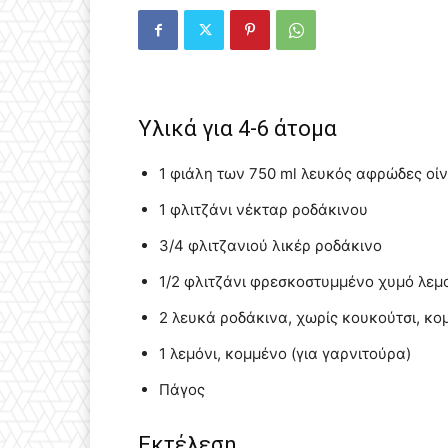
Υλικά για 4-6 άτομα
1 φιάλη των 750 ml λευκός αφρώδες οίν
1 φλιτζάνι νέκταρ ροδάκινου
3/4 φλιτζανιού λικέρ ροδάκινο
1/2 φλιτζάνι φρεσκοστυμμένο χυμό λεμ
2 λευκά ροδάκινα, χωρίς κουκούτσι, κο
1 λεμόνι, κομμένο (για γαρνιτούρα)
Πάγος
Εκτέλεση