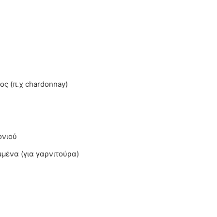
ος (π.χ chardonnay)
ονιού
μμένα (για γαρνιτούρα)