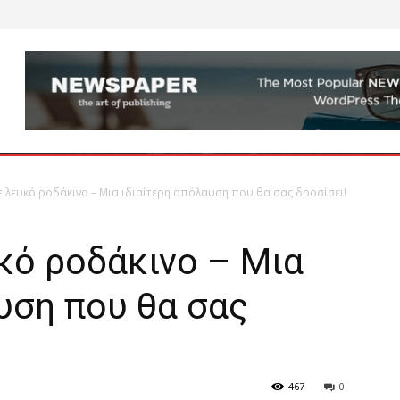
ε λευκό ροδάκινο – Μια ιδιαίτερη απόλαυση που θα σας δροσίσει!
κό ροδάκινο – Μια
υση που θα σας
467
0