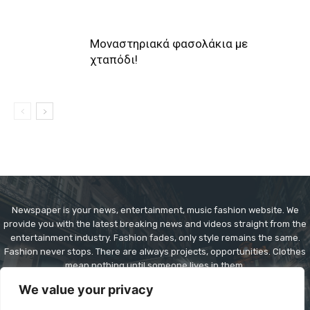
Μοναστηριακά φασολάκια με
χταπόδι!
Newspaper is your news, entertainment, music fashion website. We
provide you with the latest breaking news and videos straight from the
entertainment industry. Fashion fades, only style remains the same.
Fashion never stops. There are always projects, opportunities. Clothes
mean nothing until someone lives in them.
We value your privacy
Contact us:
contact@yoursite.com