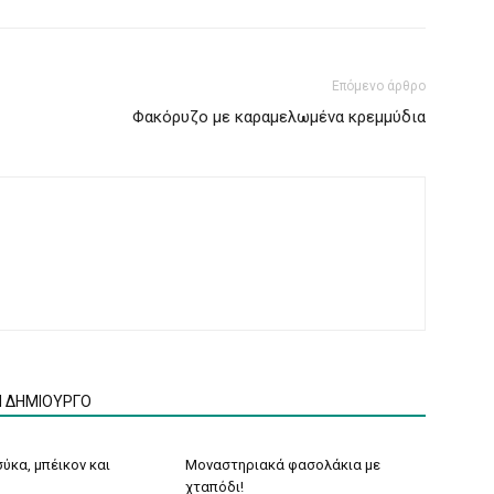
Επόμενο άρθρο
Φακόρυζο με καραμελωμένα κρεμμύδια
Ν ΔΗΜΙΟΥΡΓΟ
ύκα, μπέικον και
Μοναστηριακά φασολάκια με
χταπόδι!