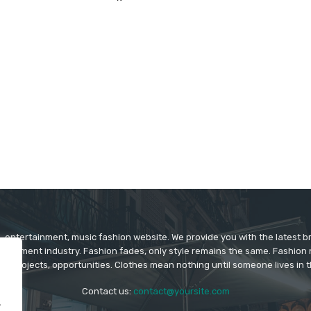
 entertainment, music fashion website. We provide you with the latest 
rtainment industry. Fashion fades, only style remains the same. Fashion
ys projects, opportunities. Clothes mean nothing until someone lives in 
Contact us:
contact@yoursite.com
.