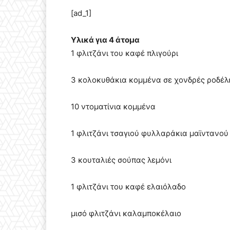
[ad_1]
Υλικά για 4 άτομα
1 φλιτζάνι του καφέ πλιγούρι
3 κολοκυθάκια κομμένα σε χονδρές ροδέλ
10 ντοματίνια κομμένα
1 φλιτζάνι τσαγιού φυλλαράκια μαϊντανού
3 κουταλιές σούπας λεμόνι
1 φλιτζάνι του καφέ ελαιόλαδο
μισό φλιτζάνι καλαμποκέλαιο