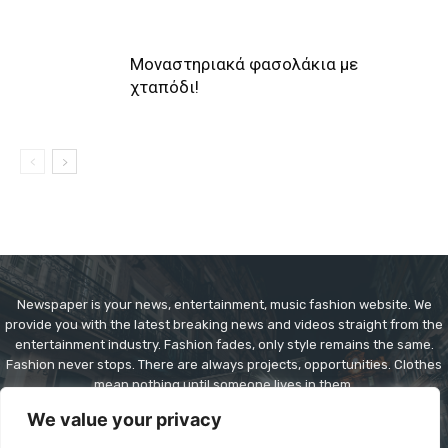
Μοναστηριακά φασολάκια με
χταπόδι!
Newspaper is your news, entertainment, music fashion website. We
provide you with the latest breaking news and videos straight from the
entertainment industry. Fashion fades, only style remains the same.
Fashion never stops. There are always projects, opportunities. Clothes
mean nothing until someone lives in them.
We value your privacy
Contact us:
contact@yoursite.com