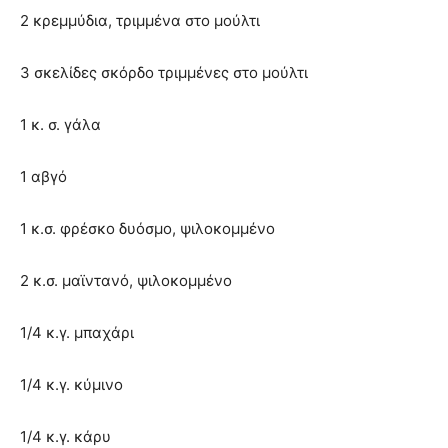
2 κρεμμύδια, τριμμένα στο μούλτι
3 σκελίδες σκόρδο τριμμένες στο μούλτι
1 κ. σ. γάλα
1 αβγό
1 κ.σ. φρέσκο δυόσμο, ψιλοκομμένο
2 κ.σ. μαϊντανό, ψιλοκομμένο
1/4 κ.γ. μπαχάρι
1/4 κ.γ. κύμινο
1/4 κ.γ. κάρυ