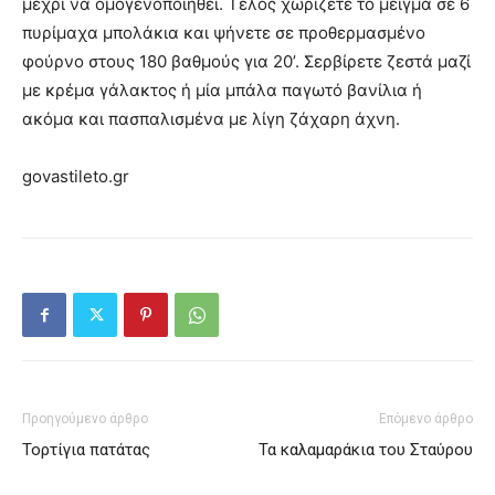
μέχρι να ομογενοποιηθεί. Τέλος χωρίζετε το μείγμα σε 6
πυρίμαχα μπολάκια και ψήνετε σε προθερμασμένο
φούρνο στους 180 βαθμούς για 20’. Σερβίρετε ζεστά μαζί
με κρέμα γάλακτος ή μία μπάλα παγωτό βανίλια ή
ακόμα και πασπαλισμένα με λίγη ζάχαρη άχνη.
govastileto.gr
Προηγούμενο άρθρο
Επόμενο άρθρο
Τορτίγια πατάτας
Τα καλαμαράκια του Σταύρου