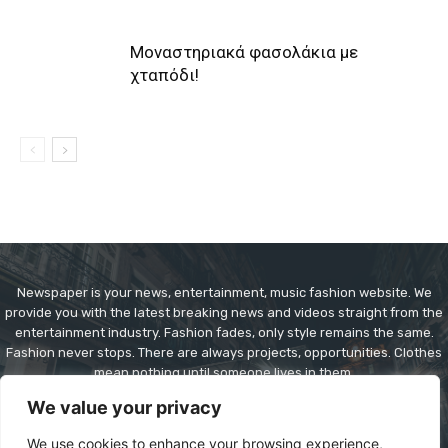
Μοναστηριακά φασολάκια με
χταπόδι!
Newspaper is your news, entertainment, music fashion website. We
provide you with the latest breaking news and videos straight from the
entertainment industry. Fashion fades, only style remains the same.
Fashion never stops. There are always projects, opportunities. Clothes
mean nothing until someone lives in them.
We value your privacy
Contact us:
contact@yoursite.com
We use cookies to enhance your browsing experience,