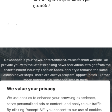
χταπόδι!
Newspaper is your news, entertainment, music fashion website. We
provide you with the latest breaking news and videos straight from the
entertainment industry. Fashion fades, only style remains the same.
Fashion never stops. There are always projects, opportunities. Clothes
mean nothing until someone lives in them.
We value your privacy
Contact us:
contact@yoursite.com
We use cookies to enhance your browsing experience,
serve personalized ads or content, and analyze our traffic.
By clicking "Accept All", you consent to our use of cookies.