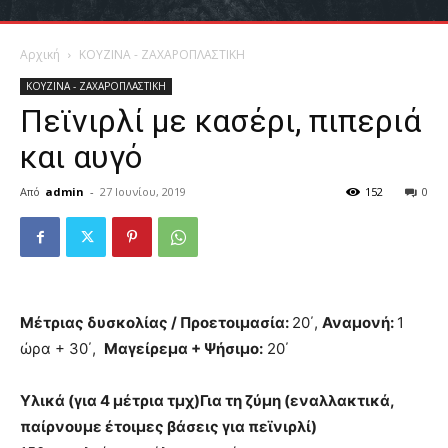
Αρχική
ΚΟΥΖΙΝΑ - ΖΑΧΑΡΟΠΛΑΣΤΙΚΗ
ΚΟΥΖΙΝΑ - ΖΑΧΑΡΟΠΛΑΣΤΙΚΗ
Πεϊνιρλί με κασέρι, πιπεριά
και αυγό
Από
admin
-
27 Ιουνίου, 2019
152
0
Μέτριας δυσκολίας /
Προετοιμασία:
20΄,
Αναμονή:
1
ώρα + 30΄,
Μαγείρεμα + Ψήσιμο:
20΄
Υλικά (για 4 μέτρια τμχ)
Για τη ζύμη (εναλλακτικά,
παίρνουμε έτοιμες βάσεις για πεϊνιρλί)