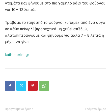
ντομάτα και ψήνουμε στο πιο χαμηλό ράφι του φούρνου
για 10 – 12 λεπτά.
Τραβάμε το ταψί από το φούρνο, «σπάμε» από ένα αυγό
σε κάθε πεϊνιρλί (προσεχτικά μη χυθεί απ’έξω),
αλατοπιπερώνουμε και ψήνουμε για άλλα 7 – 8 λεπτά ή
μέχρι να γίνει.
kathimerini.gr
Προηγούμενο άρθρο
Επόμενο άρθρο