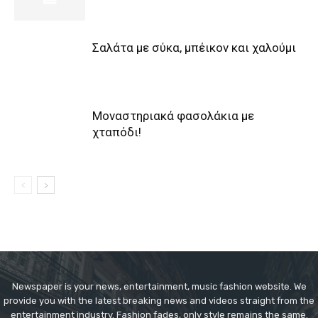
Σαλάτα με σύκα, μπέικον και χαλούμι
Μοναστηριακά φασολάκια με
χταπόδι!
Newspaper is your news, entertainment, music fashion website. We
provide you with the latest breaking news and videos straight from the
entertainment industry. Fashion fades, only style remains the same.