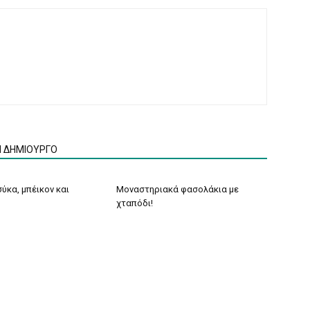
Ν ΔΗΜΙΟΥΡΓΟ
ύκα, μπέικον και
Μοναστηριακά φασολάκια με
χταπόδι!