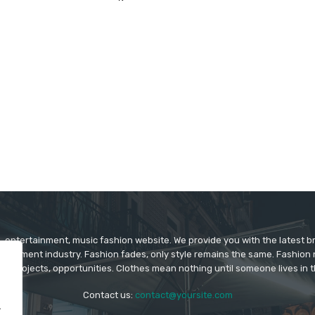
 entertainment, music fashion website. We provide you with the latest 
rtainment industry. Fashion fades, only style remains the same. Fashion
ys projects, opportunities. Clothes mean nothing until someone lives in 
Contact us:
contact@yoursite.com
.