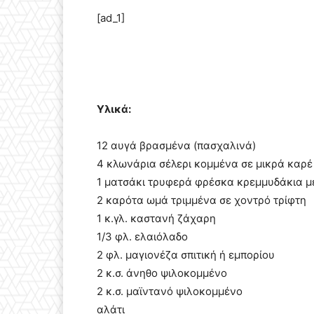
[ad_1]
Υλικά:
12 αυγά βρασμένα (πασχαλινά)
4 κλωνάρια σέλερι κομμένα σε μικρά καρέ
1 ματσάκι τρυφερά φρέσκα κρεμμυδάκια μ
2 καρότα ωμά τριμμένα σε χοντρό τρίφτη
1 κ.γλ. καστανή ζάχαρη
1/3 φλ. ελαιόλαδο
2 φλ. μαγιονέζα σπιτική ή εμπορίου
2 κ.σ. άνηθο ψιλοκομμένο
2 κ.σ. μαϊντανό ψιλοκομμένο
αλάτι