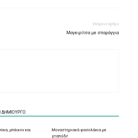
Επόμενο άρθρο
Μαγειρίτσα με σπαράγγια
Ν ΔΗΜΙΟΥΡΓΟ
ύκα, μπέικον και
Μοναστηριακά φασολάκια με
χταπόδι!