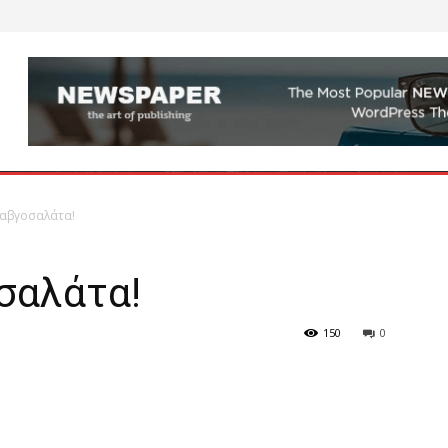
 αβγοσαλάτα!
σαλάτα!
150
0