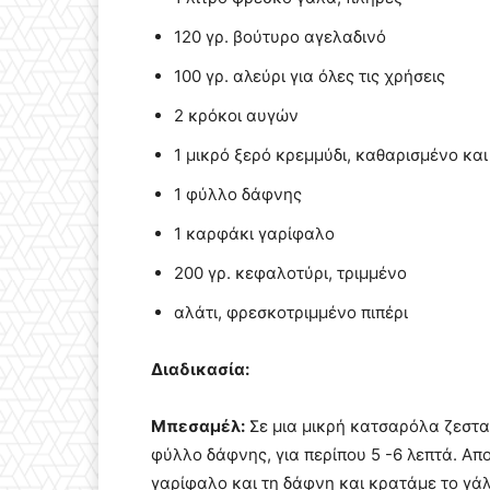
120 γρ. βούτυρο αγελαδινό
100 γρ. αλεύρι για όλες τις χρήσεις
2 κρόκοι αυγών
1 μικρό ξερό κρεμμύδι, καθαρισμένο κα
1 φύλλο δάφνης
1 καρφάκι γαρίφαλο
200 γρ. κεφαλοτύρι, τριμμένο
αλάτι, φρεσκοτριμμένο πιπέρι
Διαδικασία:
Μπεσαμέλ:
Σε μια μικρή κατσαρόλα ζεσταί
φύλλο δάφνης, για περίπου 5 -6 λεπτά. Απ
γαρίφαλο και τη δάφνη και κρατάμε το γά