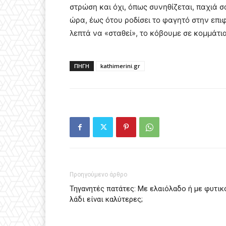
στρώση και όχι, όπως συνηθίζεται, παχιά σ
ώρα, έως ότου ροδίσει το φαγητό στην επ
λεπτά να «σταθεί», το κόβουμε σε κομμάτι
ΠΗΓΗ
kathimerini.gr
Προηγούμενο άρθρο
Τηγανητές πατάτες: Με ελαιόλαδο ή με φυτικ
λάδι είναι καλύτερες;