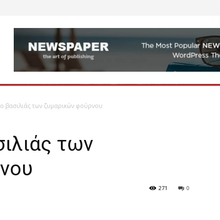
 ο βασιλιάς των ζυμαρικών φούρνου
σιλιάς των
ρνου
271
0