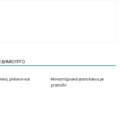
Ν ΔΗΜΙΟΥΡΓΟ
ύκα, μπέικον και
Μοναστηριακά φασολάκια με
χταπόδι!