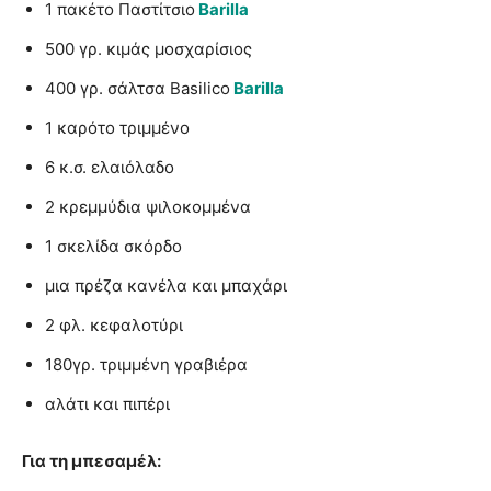
1 πακέτο Παστίτσιο
Barilla
500 γρ. κιμάς μοσχαρίσιος
400 γρ. σάλτσα Basilico
Barilla
1 καρότο τριμμένο
6 κ.σ. ελαιόλαδο
2 κρεμμύδια ψιλοκομμένα
1 σκελίδα σκόρδο
μια πρέζα κανέλα και μπαχάρι
2 φλ. κεφαλοτύρι
180γρ. τριμμένη γραβιέρα
αλάτι και πιπέρι
Για τη μπεσαμέλ: