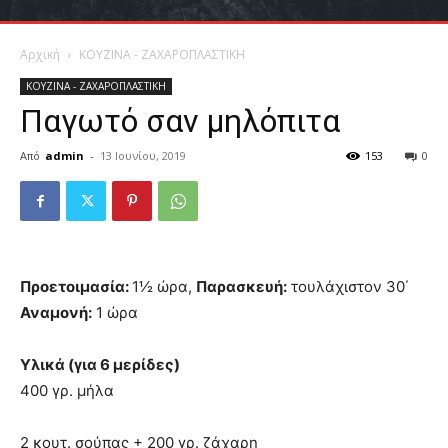
Αρχική
ΚΟΥΖΙΝΑ - ΖΑΧΑΡΟΠΛΑΣΤΙΚΗ
ΚΟΥΖΙΝΑ - ΖΑΧΑΡΟΠΛΑΣΤΙΚΗ
Παγωτό σαν μηλόπιτα
Από
admin
-
13 Ιουνίου, 2019
153
0
Προετοιμασία:
1½ ώρα,
Παρασκευή:
τουλάχιστον 30΄
Αναμονή:
1 ώρα
Υλικά (για 6 μερίδες)
400 γρ. μήλα
2 κουτ. σούπας + 200 γρ. ζάχαρη