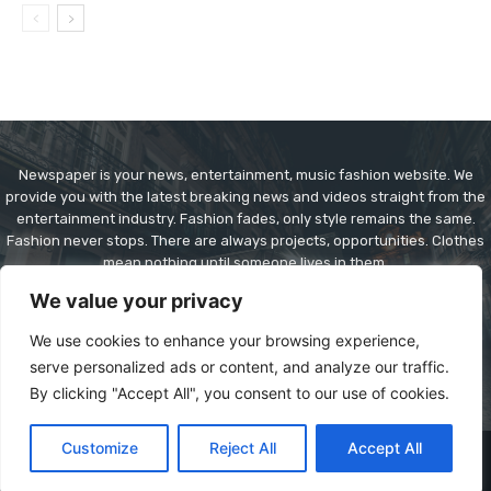
Newspaper is your news, entertainment, music fashion website. We
provide you with the latest breaking news and videos straight from the
entertainment industry. Fashion fades, only style remains the same.
Fashion never stops. There are always projects, opportunities. Clothes
mean nothing until someone lives in them.
We value your privacy
Contact us:
contact@yoursite.com
We use cookies to enhance your browsing experience,
serve personalized ads or content, and analyze our traffic.
By clicking "Accept All", you consent to our use of cookies.
Customize
Reject All
Accept All
© Copyright - Newspaper WordPress Theme by TagDiv
Home
Browse
Radio
More
Contact Us