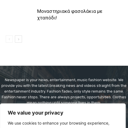
Μοναστηριακά φασολάκια με
χταπόδι!
Newspaper is your news, entertainment, music fashion website. We
provide you with the latest breaking news and videos straight from the
entertainment industry. Fashion fades, only style remains the same.
Fashion never stops. There are always projects, opportunities. Clothes
mean nothing until someone lives in them.
We value your privacy
Contact us:
contact@yoursite.com
We use cookies to enhance your browsing experience,