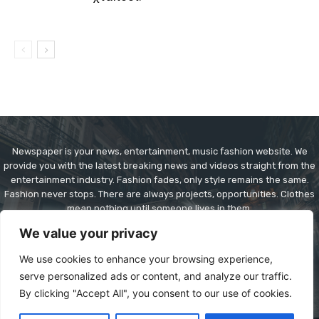
Newspaper is your news, entertainment, music fashion website. We
provide you with the latest breaking news and videos straight from the
entertainment industry. Fashion fades, only style remains the same.
Fashion never stops. There are always projects, opportunities. Clothes
mean nothing until someone lives in them.
We value your privacy
Contact us:
contact@yoursite.com
We use cookies to enhance your browsing experience,
serve personalized ads or content, and analyze our traffic.
By clicking "Accept All", you consent to our use of cookies.