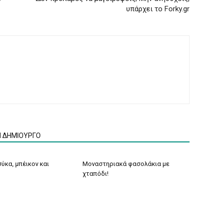
υπάρχει το Forky.gr
Ν ΔΗΜΙΟΥΡΓΟ
ύκα, μπέικον και
Μοναστηριακά φασολάκια με
χταπόδι!