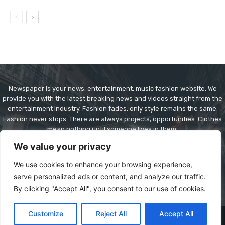
Newspaper is your news, entertainment, music fashion website. We
provide you with the latest breaking news and videos straight from the
entertainment industry. Fashion fades, only style remains the same.
Fashion never stops. There are always projects, opportunities. Clothes
mean nothing until someone lives in them.
We value your privacy
Contact us:
contact@yoursite.com
We use cookies to enhance your browsing experience,
serve personalized ads or content, and analyze our traffic.
By clicking "Accept All", you consent to our use of cookies.
Customize
Reject All
Accept All
© Copyright - Newspaper WordPress Theme by TagDiv