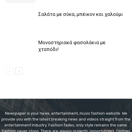
Σαλάτα με σύκα, μπέικον και χαλούμι
Μοναστηριακά φασολάκια με
χταπόδι!
Newspaper is your news, entertainment, music fashion website. We
provide you with the latest breaking news and videos straight from the
entertainment industry. Fashion fades, only style remains the same.
Fashion never stops. There are always projects, opportunities. Clothes