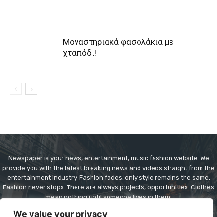
Μοναστηριακά φασολάκια με
χταπόδι!
Newspaper is your news, entertainment, music fashion website. We
provide you with the latest breaking news and videos straight from the
entertainment industry. Fashion fades, only style remains the same.
Fashion never stops. There are always projects, opportunities. Clothes
mean nothing until someone lives in them.
We value your privacy
Contact us:
contact@yoursite.com