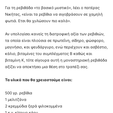
Για τη ρεβιθάδα «το βασικό µυστικό», λέει ο πατέρας
Νικήτας, «είναι τα ρεβίθια να σιγοβράσουν σε χαµηλή
φωτιά. Ετσι θα χυλώσουν πιο καλά».
Αν υπολογίσει κανείς τη διατροφική αξία των ρεβιθιών,
τα οποία είναι πλούσια σε πρωτεΐνη, σίδηρο, φώσφορο,
μαγνήσιο, και ψευδάργυρο, ενώ περιέχουν και ασβέστιο,
κάλιο, βιταμίνες του συμπλέγματος Β καθώς και
βιταμίνη Κ, τότε σίγουρα αυτή η μοναστηριακή ρεβιθάδα
αξίζει να αποκτήσει μια θέση στο τραπέζι σας.
Τα υλικά που θα χρειαστούμε είναι:
500 γρ. ρεβίθια
1 μελιτζάνα
2 κρεμμύδια ξερά ψιλοκομμένα
1 κ.γ. κίτρινο κάρυ