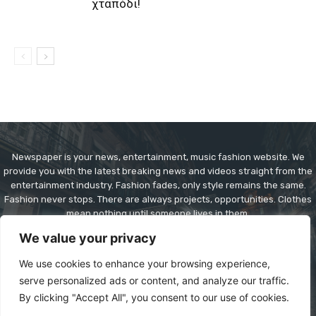
χταπόδι!
Newspaper is your news, entertainment, music fashion website. We
provide you with the latest breaking news and videos straight from the
entertainment industry. Fashion fades, only style remains the same.
Fashion never stops. There are always projects, opportunities. Clothes
mean nothing until someone lives in them.
We value your privacy
Contact us:
contact@yoursite.com
We use cookies to enhance your browsing experience,
serve personalized ads or content, and analyze our traffic.
By clicking "Accept All", you consent to our use of cookies.