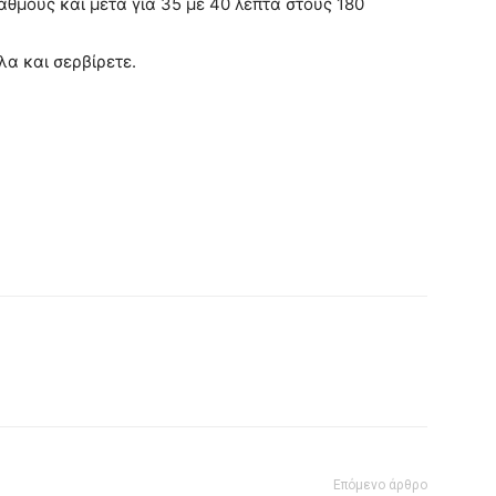
αθμούς και μετά για 35 με 40 λεπτά στους 180
α και σερβίρετε.
Επόμενο άρθρο