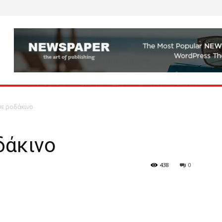
με ροδάκινο
δάκινο
438
0