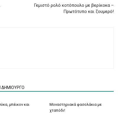
ι
Γεμιστό ρολό κοτόπουλο με βερίκοκα –
Πρωτότυπο και ζουμερό!
Ν ΔΗΜΙΟΥΡΓΟ
ύκα, μπέικον και
Μοναστηριακά φασολάκια με
χταπόδι!