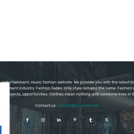
 entertainment, music fashion website. We provide you with the latest 
rtainment industry. Fashion fades, only style remains the same. Fashion
ys projects, opportunities. Clothes mean nothing until someone lives in 
Contact us:
contact@yoursite.com
.
.