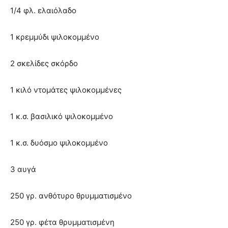
1/4 φλ. ελαιόλαδο
1 κρεµµύδι ψιλοκοµµένο
2 σκελίδες σκόρδο
1 κιλό ντομάτες ψιλοκοµµένες
1 κ.σ. βασιλικό ψιλοκοµµένο
1 κ.σ. δυόσμο ψιλοκοµµένο
3 αυγά
250 γρ. ανθότυρο θρυµµατισµένο
250 γρ. φέτα θρυµµατισµένη