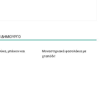
Ν ΔΗΜΙΟΥΡΓΟ
ύκα, μπέικον και
Μοναστηριακά φασολάκια με
χταπόδι!