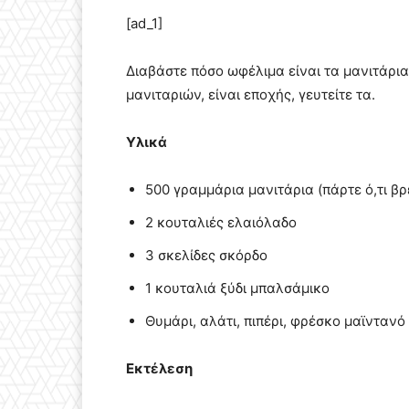
[ad_1]
Διαβάστε πόσο ωφέλιμα είναι τα μανιτάρια
μανιταριών, είναι εποχής, γευτείτε τα.
Υλικά
500 γραμμάρια μανιτάρια (πάρτε ό,τι βρ
2 κουταλιές ελαιόλαδο
3 σκελίδες σκόρδο
1 κουταλιά ξύδι μπαλσάμικο
Θυμάρι, αλάτι, πιπέρι, φρέσκο μαϊνταν
Εκτέλεση