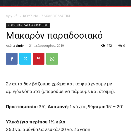
Αρχική
ΚΟΥΖΙΝΑ - ΖΑΧΑΡΟΠΛΑΣΤΙΚΗ
ΚΟΥΖΙΝΑ - ΖΑΧΑΡΟΠΛΑΣΤΙΚΗ
Μακαρόν παραδοσιακό
Από
admin
-
21 Φεβρουαρίου, 2019
172
0
Σε αυτά δεν βάζουμε χρώμα και τα φτιάχνουμε με
αμυγδαλόπαστα (μπορούμε να πάρουμε και έτοιμη).
Προετοιμασία:
35΄,
Αναμονή:
1 νύχτα,
Ψήσιμο:
15΄ – 20΄
Υλικά (για περίπου 1½ κιλό
350 γρ. αμύγδαλα λευκά700 γρ. ζάχαρη