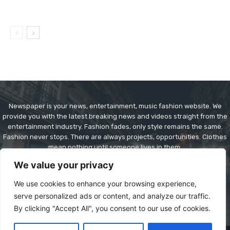
Newspaper is your news, entertainment, music fashion website. We
provide you with the latest breaking news and videos straight from the
entertainment industry. Fashion fades, only style remains the same.
Fashion never stops. There are always projects, opportunities. Clothes
mean nothing until someone lives in them.
We value your privacy
Contact us:
contact@yoursite.com
We use cookies to enhance your browsing experience,
serve personalized ads or content, and analyze our traffic.
By clicking "Accept All", you consent to our use of cookies.