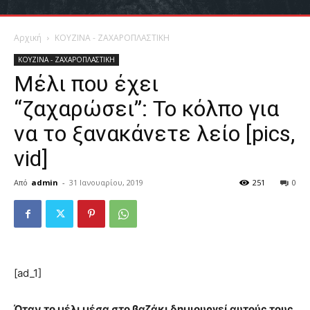
Αρχική
ΚΟΥΖΙΝΑ - ΖΑΧΑΡΟΠΛΑΣΤΙΚΗ
ΚΟΥΖΙΝΑ - ΖΑΧΑΡΟΠΛΑΣΤΙΚΗ
Μέλι που έχει
“ζαχαρώσει”: Το κόλπο για
να το ξανακάνετε λείο [pics,
vid]
Από
admin
-
31 Ιανουαρίου, 2019
251
0
[ad_1]
Όταν το μέλι μέσα στο βαζάκι δημιουργεί αυτούς τους