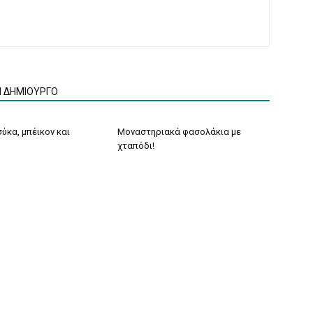
Ν ΔΗΜΙΟΥΡΓΟ
ύκα, μπέικον και
Μοναστηριακά φασολάκια με
χταπόδι!