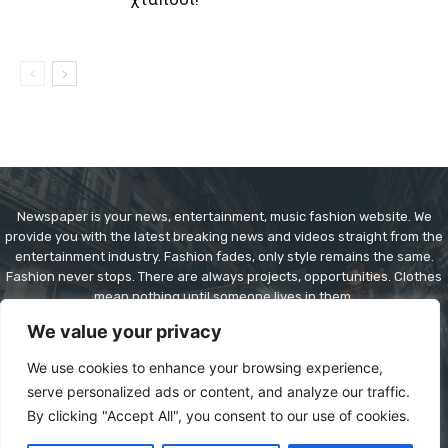
Newspaper is your news, entertainment, music fashion website. We
provide you with the latest breaking news and videos straight from the
entertainment industry. Fashion fades, only style remains the same.
Fashion never stops. There are always projects, opportunities. Clothes
mean nothing until someone lives in them.
We value your privacy
Contact us:
contact@yoursite.com
We use cookies to enhance your browsing experience,
serve personalized ads or content, and analyze our traffic.
By clicking "Accept All", you consent to our use of cookies.