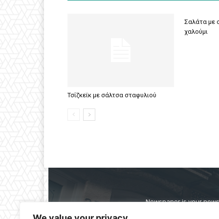
Σαλάτα με σ
χαλούμι
Τσίζκεϊκ με σάλτσα σταφυλιού
Newspaper is your news,
straight from the ente
We value your privacy