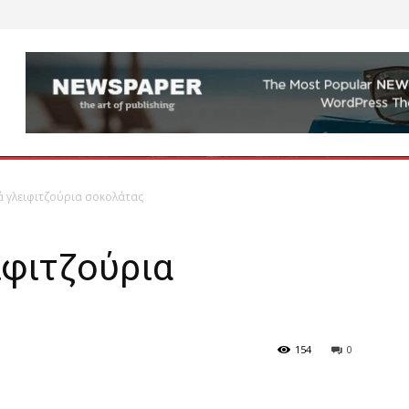
 γλειφιτζούρια σοκολάτας
ιφιτζούρια
154
0