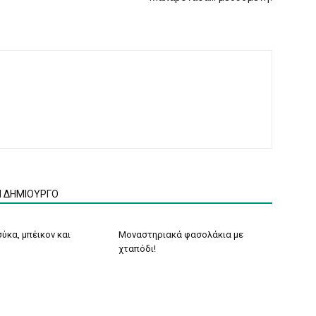
Ν ΔΗΜΙΟΥΡΓΟ
ύκα, μπέικον και
Μοναστηριακά φασολάκια με
χταπόδι!