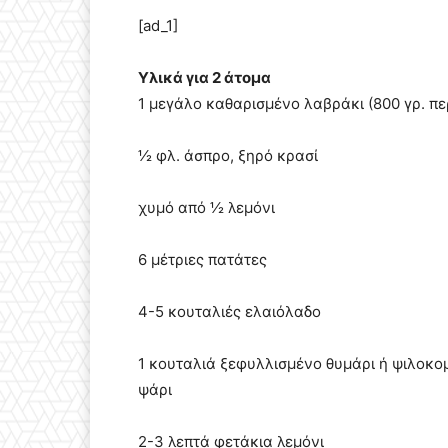
[ad_1]
Υλικά για 2 άτομα
1 μεγάλο καθαρισμένο λαβράκι (800 γρ. πε
½ φλ. άσπρο, ξηρό κρασί
χυμό από ½ λεμόνι
6 μέτριες πατάτες
4-5 κουταλιές ελαιόλαδο
1 κουταλιά ξεφυλλισμένο θυμάρι ή ψιλοκο
ψάρι
2-3 λεπτά φετάκια λεμόνι