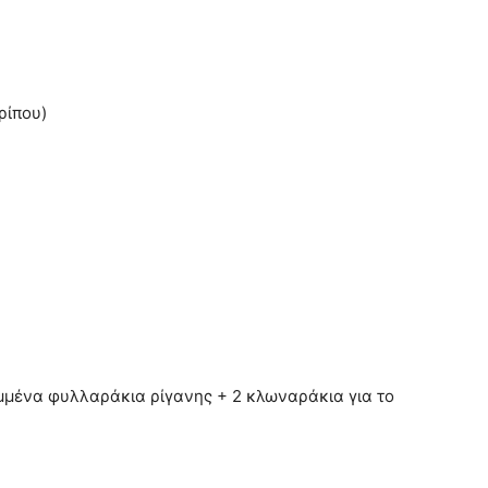
ρίπου)
μμένα φυλλαράκια ρίγανης + 2 κλωναράκια για το