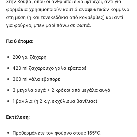
Στην Κούβα, όπου οι άνθρωποι είναι φτωχοί, αντί για
φορμάκια χρησιμοποιούν κουτιά αναψυκτικών κομμένα
στη μέση (ή και τενεκεδάκια από κονσέρβες) και αντί
για φούρνο, μπεν μαρί πάνω σε φωτιά.
Για 6 άτομα:
200 γρ. ζάχαρη
420 ml ζαχαρούχο γάλα εβαπορέ
360 ml γάλα εβαπορέ
3 μεγάλα αυγά + 2 κρόκοι από μεγάλα αυγά
1 βανίλια (ή 2 κ.γ. εκχύλισμα βανίλιας)
Εκτέλεση:
Προθερμάνετε τον φούρνο στους 165°C.