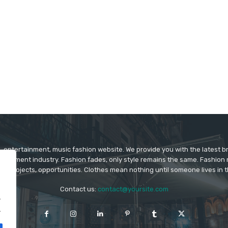
 entertainment, music fashion website. We provide you with the latest 
rtainment industry. Fashion fades, only style remains the same. Fashion
ys projects, opportunities. Clothes mean nothing until someone lives in 
Contact us:
contact@yoursite.com
.
.