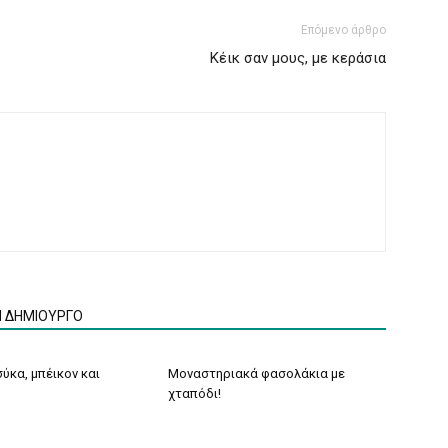
Επόμενο άρθρο
Κέικ σαν μους, με κεράσια
Ν ΔΗΜΙΟΥΡΓΟ
ύκα, μπέικον και
Μοναστηριακά φασολάκια με
χταπόδι!