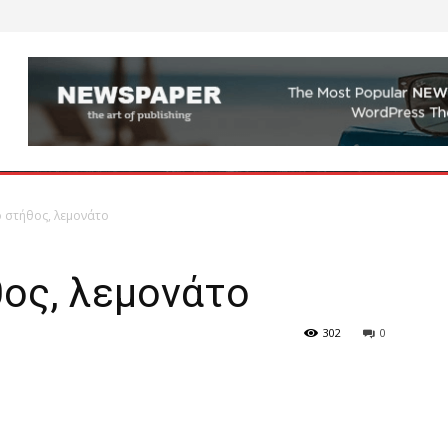
 στήθος, λεμονάτο
ος, λεμονάτο
302
0