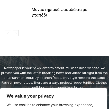
Μοναστηριακά φασολάκια με
χταπόδι!
Newspaper is your news, entertainment, music fashion website. We
provide you with the latest breaking news and videos straight from the
entertainment industry. Fashion fades, only style remains the same.
Fashion never stops. There are always projects, opportunities. Clothes
mean nothing until someone lives in them.
We value your privacy
Contact us:
contact@yoursite.com
We use cookies to enhance your browsing experience,