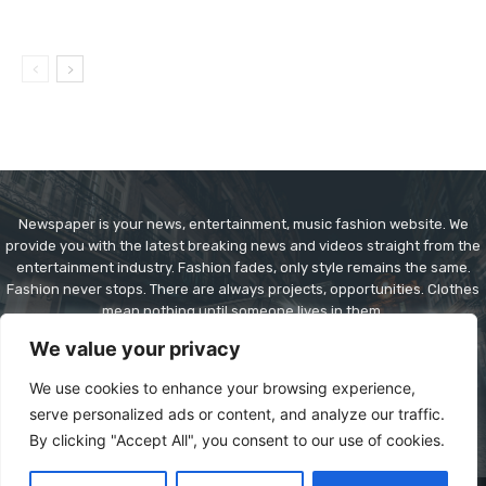
Newspaper is your news, entertainment, music fashion website. We
provide you with the latest breaking news and videos straight from the
entertainment industry. Fashion fades, only style remains the same.
Fashion never stops. There are always projects, opportunities. Clothes
mean nothing until someone lives in them.
We value your privacy
Contact us:
contact@yoursite.com
We use cookies to enhance your browsing experience,
serve personalized ads or content, and analyze our traffic.
By clicking "Accept All", you consent to our use of cookies.