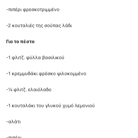
-πιπέρι φρεσκοτριμμένο
-2 κουταλιές της σούπας λάδι
Για το πέστο
-1 φλιτζ. φύλλα βασιλικού
-1 κρεμμυδάκι φρέσκο ψιλοκομμένο
-¼ φλιτζ. ελαιόλαδο
-1 κουταλάκι του γλυκού χυμό λεμονιού
-αλάτι
-πιπέρι