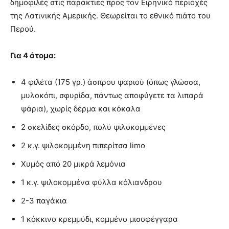
δημοφιλές στις παράκτιες προς τον Ειρηνικό περιοχές
της Λατινικής Αμερικής. Θεωρείται το εθνικό πιάτο του
Περού.
Για 4 άτομα:
4 φιλέτα (175 γρ.) άσπρου ψαριού (όπως γλώσσα,
μυλοκόπι, σφυρίδα, πάντως αποφύγετε τα λιπαρά
ψάρια), χωρίς δέρμα και κόκαλα
2 σκελίδες σκόρδο, πολύ ψιλοκομμένες
2 κ.γ. ψιλοκομμένη πιπερίτσα limo
Χυμός από 20 μικρά λεμόνια
1 κ.γ. ψιλοκομμένα φύλλα κόλιανδρου
2-3 παγάκια
1 κόκκινο κρεμμύδι, κομμένο μισοφέγγαρα