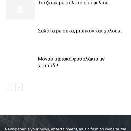
Τσίζκεϊκ με σάλτσα σταφυλιού
Σαλάτα με σύκα, μπέικον και χαλούμι
Μοναστηριακά φασολάκια με
χταπόδι!
Newspaper is your news, entertainment, music fashion website. We