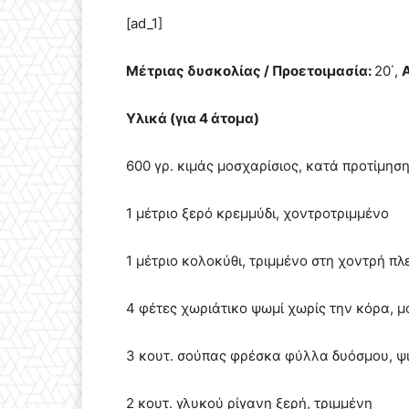
[ad_1]
Μέτριας δυσκολίας / Προετοιμασία:
20΄,
Υλικά (για 4 άτομα)
600 γρ. κιμάς μοσχαρίσιος, κατά προτίμησ
1 μέτριο ξερό κρεμμύδι, χοντροτριμμένο
1 μέτριο κολοκύθι, τριμμένο στη χοντρή πλ
4 φέτες χωριάτικο ψωμί χωρίς την κόρα, 
3 κουτ. σούπας φρέσκα φύλλα δυόσμου, 
2 κουτ. γλυκού ρίγανη ξερή, τριμμένη