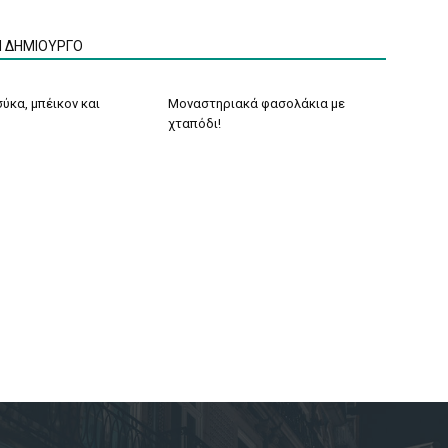
Ν ΔΗΜΙΟΥΡΓΟ
ύκα, μπέικον και
Μοναστηριακά φασολάκια με
χταπόδι!