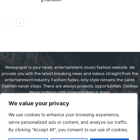
Newspaper is your news, entertainment, music fashion website. We
provide you with the latest breaking news and videos straight from the
entertainment industry. Fashion fades, only style remains the same.
Fashion never stops. There are always projects, opportunities. Clothes
mean nothing until someone lives in them.
We value your privacy
Contact us:
contact@yoursite.com
We use cookies to enhance your browsing experience,
serve personalized ads or content, and analyze our traffic.
By clicking "Accept All", you consent to our use of cookies.