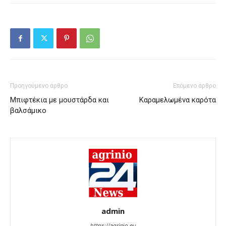
Προηγούμενο άρθρο
Επόμενο άρθρο
Μπιφτέκια με μουστάρδα και
Καραμελωμένα καρότα
βαλσάμικο
admin
https://agrinio.eu