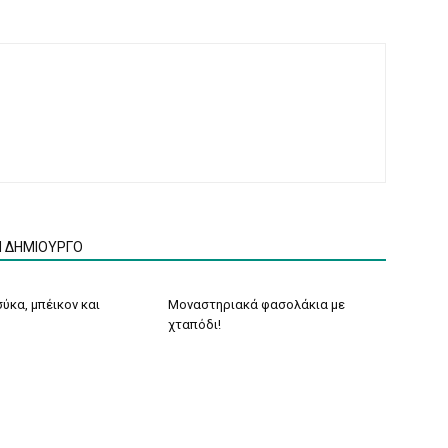
Ν ΔΗΜΙΟΥΡΓΟ
ύκα, μπέικον και
Μοναστηριακά φασολάκια με
χταπόδι!