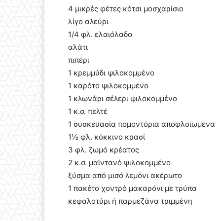
4 μικρές φέτες κότσι μοσχαρίσιο
λίγο αλεύρι
1/4 φλ. ελαιόλαδο
αλάτι
πιπέρι
1 κρεμμύδι ψιλοκομμένο
1 καρότο ψιλοκομμένο
1 κλωνάρι σέλερι ψιλοκομμένο
1 κ.σ. πελτέ
1 συσκευασία πομοντόρια αποφλοιωμένα
1½ φλ. κόκκινο κρασί
3 φλ. ζωμό κρέατος
2 κ.σ. μαϊντανό ψιλοκομμένο
ξύσμα από μισό λεμόνι ακέρωτο
1 πακέτο χοντρό μακαρόνι με τρύπα
κεφαλοτύρι ή παρμεζάνα τριμμένη