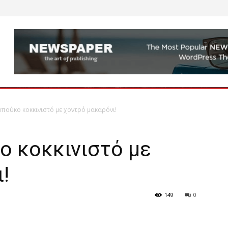
πούκο κοκκινιστό με χοντρό μακαρόνι!
ο κοκκινιστό με
!
149
0