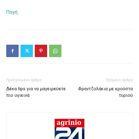
Πηγή
Προηγούμενο άρθρο
Επόμενο άρθρο
Δέκα tips για να μαγειρεύετε
Φραντζολάκια με κρούστα
πιο υγιεινά
τυριού