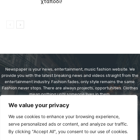
χταπόδι!
Newspaper is your news, entertainment, music fashion website. We
provide you with the latest breaking news and videos straight from the
entertainment industry. Fashion fades, only style remains the same.
Fashion never stops. There are always projects, opportunities. Clothes
mean nothing until someone lives in them.
We value your privacy
Contact us:
contact@yoursite.com
We use cookies to enhance your browsing experience,
serve personalized ads or content, and analyze our traffic.
By clicking "Accept All", you consent to our use of cookies.