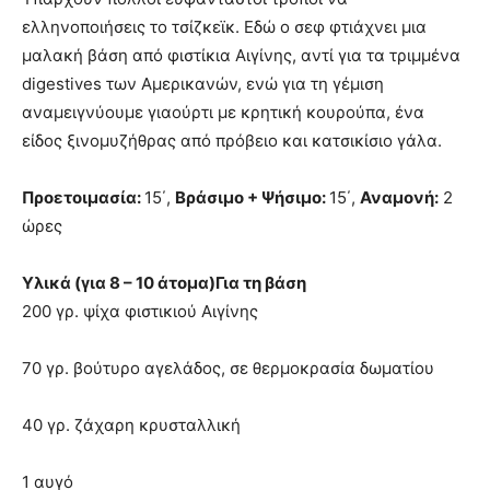
ελληνοποιήσεις το τσίζκεϊκ. Εδώ ο σεφ φτιάχνει μια
μαλακή βάση από φιστίκια Αιγίνης, αντί για τα τριμμένα
digestives των Αμερικανών, ενώ για τη γέμιση
αναμειγνύουμε γιαούρτι με κρητική κουρούπα, ένα
είδος ξινομυζήθρας από πρόβειο και κατσικίσιο γάλα.
Προετοιμασία:
15΄,
Βράσιμο + Ψήσιμο:
15΄,
Αναμονή:
2
ώρες
Υλικά (για 8 – 10 άτομα)
Για τη βάση
200 γρ. ψίχα φιστικιού Αιγίνης
70 γρ. βούτυρο αγελάδος, σε θερμοκρασία δωματίου
40 γρ. ζάχαρη κρυσταλλική
1 αυγό