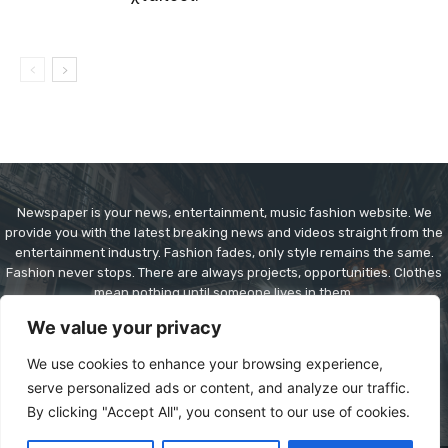
Newspaper is your news, entertainment, music fashion website. We
provide you with the latest breaking news and videos straight from the
entertainment industry. Fashion fades, only style remains the same.
Fashion never stops. There are always projects, opportunities. Clothes
mean nothing until someone lives in them.
We value your privacy
Contact us:
contact@yoursite.com
We use cookies to enhance your browsing experience,
serve personalized ads or content, and analyze our traffic.
By clicking "Accept All", you consent to our use of cookies.