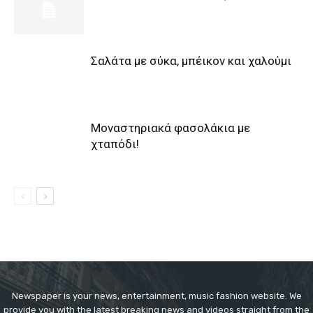
Σαλάτα με σύκα, μπέικον και χαλούμι
Μοναστηριακά φασολάκια με
χταπόδι!
Newspaper is your news, entertainment, music fashion website. We
provide you with the latest breaking news and videos straight from the