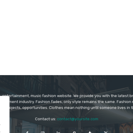
 entertainment, music fashion website. We provide you with the latest 
rtainment industry. Fashion fades, only style remains the same. Fashion
ys projects, opportunities. Clothes mean nothing until someone lives in 
Contact us:
contact@yoursite.com
.
.