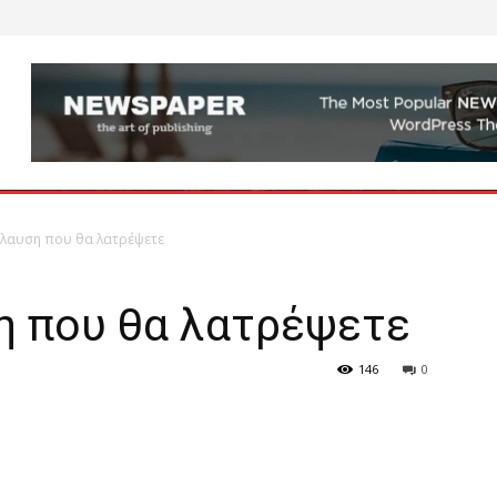
όλαυση που θα λατρέψετε
η που θα λατρέψετε
146
0