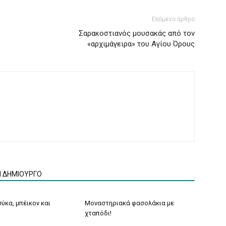
Επόμενο άρθρο
Σαρακοστιανός μουσακάς από τον
«αρχιμάγειρα» του Αγίου Όρους
Ν ΔΗΜΙΟΥΡΓΟ
ύκα, μπέικον και
Μοναστηριακά φασολάκια με
χταπόδι!