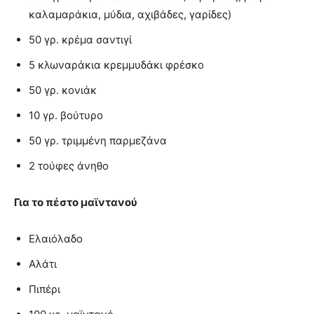
καλαμαράκια, μύδια, αχιβάδες, γαρίδες)
50 γρ. κρέμα σαντιγί
5 κλωναράκια κρεμμυδάκι φρέσκο
50 γρ. κονιάκ
10 γρ. βούτυρο
50 γρ. τριμμένη παρμεζάνα
2 τούφες άνηθο
Για το πέστο μαϊντανού
Ελαιόλαδο
Αλάτι
Πιπέρι