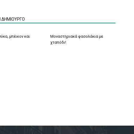
Ν ΔΗΜΙΟΥΡΓΟ
ύκα, μπέικον και
Μοναστηριακά φασολάκια με
χταπόδι!