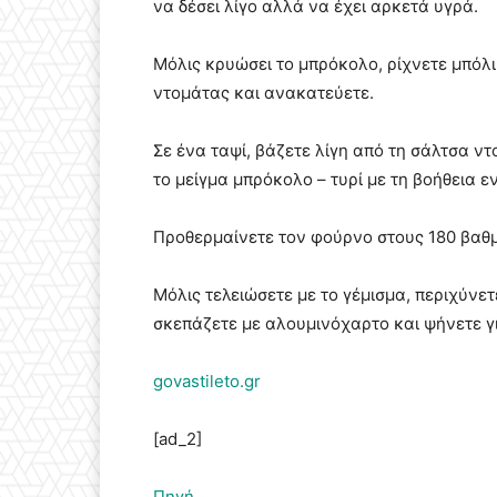
να δέσει λίγο αλλά να έχει αρκετά υγρά.
Μόλις κρυώσει το μπρόκολο, ρίχνετε μπόλι
ντομάτας και ανακατεύετε.
Σε ένα ταψί, βάζετε λίγη από τη σάλτσα ντ
το μείγμα μπρόκολο – τυρί με τη βοήθεια ε
Προθερμαίνετε τον φούρνο στους 180 βαθ
Μόλις τελειώσετε με το γέμισμα, περιχύνε
σκεπάζετε με αλουμινόχαρτο και ψήνετε γι
govastileto.gr
[ad_2]
Πηγή